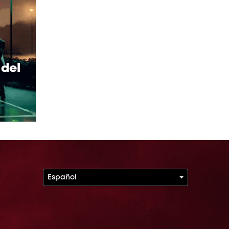
 del
Español