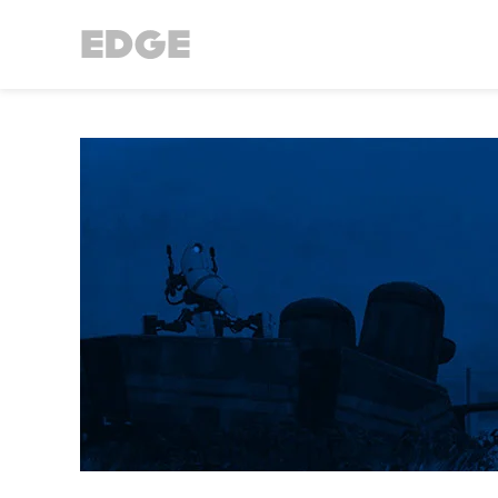
//Cookie Button
//Did Banner config
// Did SDK loading