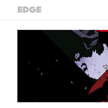
//Cookie Button
//Did Banner config
// Did SDK loading