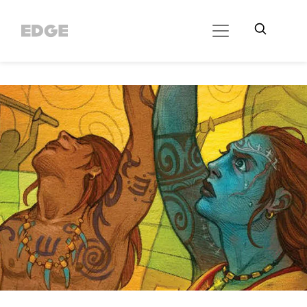
//Cookie Button
//Did Banner config
// Did SDK loading